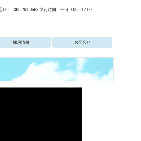
採用情報
お問合せ
員インタビュー
真で見る福田・酒匂会計
ャリアパス・研修制度
利厚生
ンターンシップ
集要項
個人情報保護方針