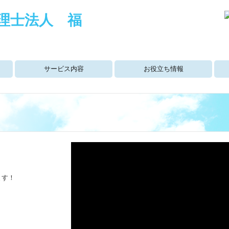
サービス内容
お役立ち情報
法人のお客様
個人のお客様
社
写
キ
福
イ
募
ます！