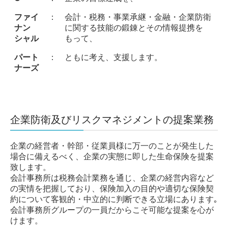
社員インタビュー
ファイ
：
会計・税務・事業承継・金融・企業防衛
ナン
に関する技能の鍛錬とその情報提携を
写真で見る福田・酒匂会計
シャル
もって、
キャリアパス・研修制度
パート
：
ともに考え、支援します。
福利厚生
ナーズ
インターンシップ
募集要項
企業防衛及びリスクマネジメントの提案業務
お問合せ
個人情報保護方針
企業の経営者・幹部・従業員様に万一のことが発生した
場合に備えるべく、企業の実態に即した生命保険を提案
致します。
会計事務所は税務会計業務を通じ、企業の経営内容など
の実情を把握しており、保険加入の目的や適切な保険契
約について客観的・中立的に判断できる立場にあります｡
会計事務所グループの一員だからこそ可能な提案を心が
けます。